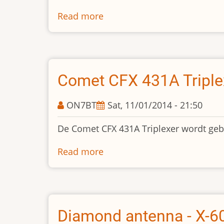
Read more
about
Caviteiten
DPRE4-
6VL
Comet CFX 431A Triple
ON7BT
Sat, 11/01/2014 - 21:50
De Comet CFX 431A Triplexer wordt gebr
Read more
about
Comet
CFX
431A
Triplexer
Diamond antenna - X-6