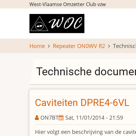
Skip
West-Vlaamse Omzetter Club vzw
to
main
content
Home
Repeater ON0WV R2
Technisc
Technische documen
Caviteiten DPRE4-6VL
ON7BT
Sat, 11/01/2014 - 21:59
Hier volgt een beschrijving van de cav