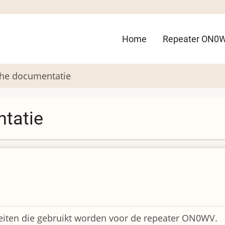
Hoofdnavigatie
Home
Repeater ON0
he documentatie
tatie
iteiten die gebruikt worden voor de repeater ON0WV.