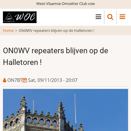
Skip
West-Vlaamse Omzetter Club vzw
to
main
content
Home
ON0WV repeaters blijven op de Halletoren !
ON0WV repeaters blijven op de
Halletoren !
ON7BT
Sat, 09/11/2013 - 20:07